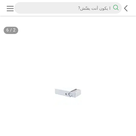
6
/
2