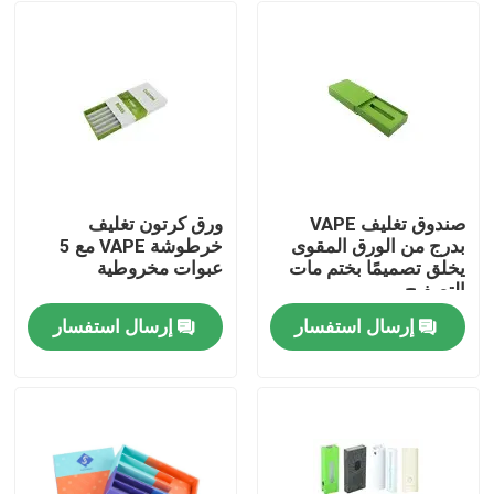
صندوق تغليف VAPE
ورق كرتون تغليف
بدرج من الورق المقوى
خرطوشة VAPE مع 5
يخلق تصميمًا بختم مات
عبوات مخروطية
التصفيح
إرسال استفسار
إرسال استفسار
بيت
منتجات
أشرطة فيديو