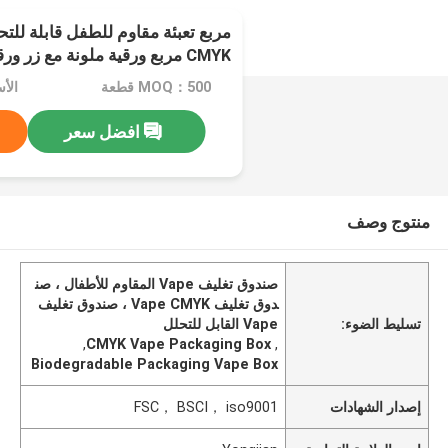
مربع تعبئة مقاوم للطفل قابلة للت
CMYK مربع ورقية ملونة مع زر ورقي
MOQ：500 قطعة
الأسع
افضل سعر
منتوج وصف
صندوق تغليف Vape المقاوم للأطفال ، صن
دوق تغليف Vape CMYK ، صندوق تغليف
تسليط الضوء:
Vape القابل للتحلل
,
CMYK Vape Packaging Box
,
Biodegradable Packaging Vape Box
إصدار الشهادات
FSC， BSCI， iso9001