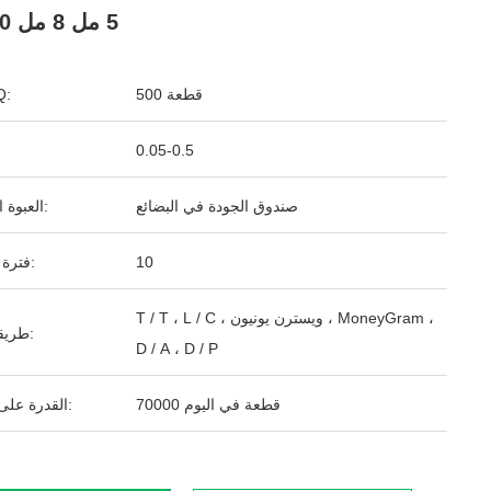
5 مل 8 مل 10 مل
500 قطعة
ال
0.05-0.5
صندوق الجودة في البضائع
العبوة القياسية:
10
فترة التسليم:
T / T ، L / C ، ويسترن يونيون ، MoneyGram ،
طريقة الدفع:
D / A ، D / P
70000 قطعة في اليوم
القدرة على التوريد: