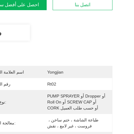
اتصل بنا
احصل على أفضل س
و
Yongjian
اسم العلامة ال
Rt02
رقم ال
PUMP SPRAYER أو Dropper أو 
Roll On أو SCREW CAP أو 
نوع الختم:
CORK أو حسب طلب العميل
طباعة الشاشة ، ختم ساخن ، 
معالجة السطح:
فروست ، غير لامع ، نقش