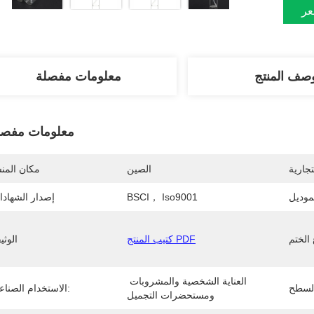
عر
صف المنتج
معلومات مفصلة
معلومات مفصل
تجارية
الصين
مكان المن
موديل
BSCI， Iso9001
إصدار الشهاد
كتيب المنتج PDF
الوثي
العناية الشخصية والمشروبات 
الاستخدام الصناعى:
ومستحضرات التجميل