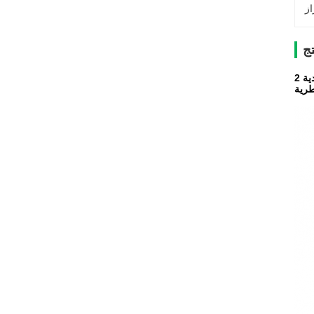
ج
طرية