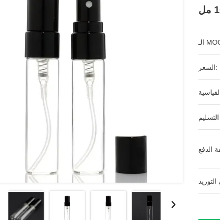
ـ MOQ:
السعر: