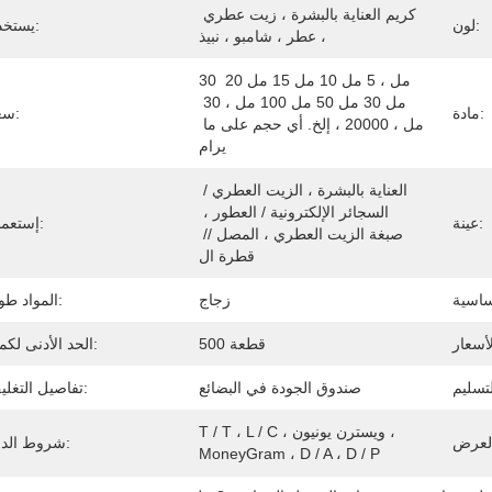
كريم العناية بالبشرة ، زيت عطري 
لون:
يستخدم:
، عطر ، شامبو ، نبيذ
30 مل ، 5 مل 10 مل 15 مل 20 
مل 30 مل 50 مل 100 مل ، 30 
مادة:
سعة:
مل ، 20000 ، إلخ. أي حجم على ما 
يرام
العناية بالبشرة ، الزيت العطري / 
السجائر الإلكترونية / العطور ، 
عينة:
إستعمال:
صبغة الزيت العطري ، المصل // 
قطرة ال
زجاج
المواد طوق:
500 قطعة
الحد الأدنى لكمية:
صندوق الجودة في البضائع
تفاصيل التغليف:
T / T ، L / C ، ويسترن يونيون ، 
شروط الدفع:
MoneyGram ، D / A ، D / P