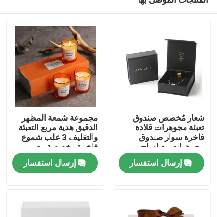
شعار مُخصص صندوق
مجموعة شمعة المظهر
تعبئة مجوهرات قلادة
الدقيق هدية مربع التعبئة
فاخرة سوار صندوق
والتغليف 3 علب شموع
مجوهرات مع إدراج
فاخرة مخصصة مع
بيت
مخملي
الشعار
إرسال استفسار
إرسال استفسار
منتجات
أشرطة فيديو