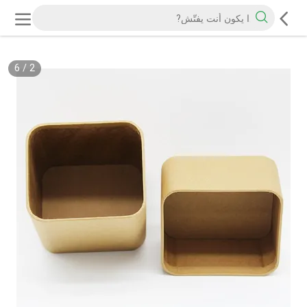
6
/
2