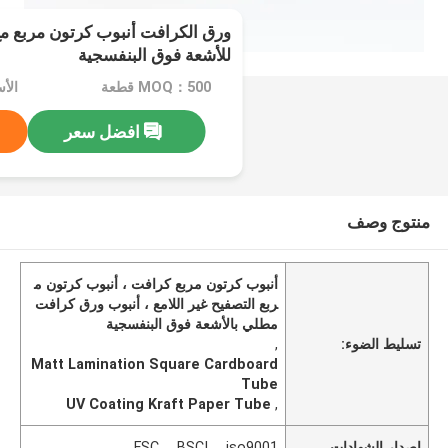
ورق الكرافت أنبوب كرتون مربع م
للأشعة فوق البنفسجية
MOQ：500 قطعة
الأسع
افضل سعر
منتوج وصف
أنبوب كرتون مربع كرافت ، أنبوب كرتون م
ربع التصفيح غير اللامع ، أنبوب ورق كرافت
مطلي بالأشعة فوق البنفسجية
تسليط الضوء:
,
Matt Lamination Square Cardboard
Tube
UV Coating Kraft Paper Tube
,
إصدار الشهادات
FSC， BSCI， iso9001