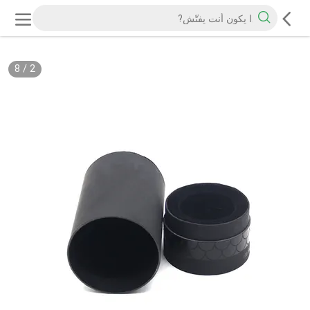
8
/
2