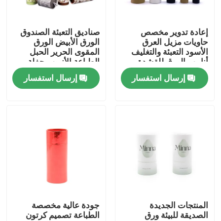
معلومات عنا
إعادة تدوير مخصص
صناديق التعبئة الصندوق
حاويات مزيل العرق
الورق الأبيض الورق
الأسود التعبئة والتغليف
المقوى الحرير الحبل
جولة في المعمل
أنابيب الورق للقشدة
الطباعة الأنبوب حفلة
الزفاف الحزمة الهدية
إرسال استفسار
إرسال استفسار
الأنبوب
ضبط الجودة
اتصل بنا
اطلب اقتباس
علبة هدايا من الورق المقوى
المنتجات الجديدة
جودة عالية مخصصة
الصديقة للبيئة ورق
الطباعة تصميم كرتون
علبة هدية أنبوب من الورق المقوى