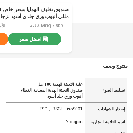
مللي أنبوب ورق جلدي أسود لزجاج
بغطاء معدني
MOQ：500 قطعة
الأسع
افضل سعر
منتوج وصف
علبة التعبئة الهدية 100 مل
,
تسليط الضوء:
صندوق التعبئة الهدية المعدنية الغطاء
,
أنبوب ورق جلد أسود
إصدار الشهادات
FSC， BSCI， iso9001
اسم العلامة التجارية
Yongjian