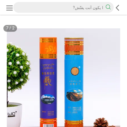
7
/
2