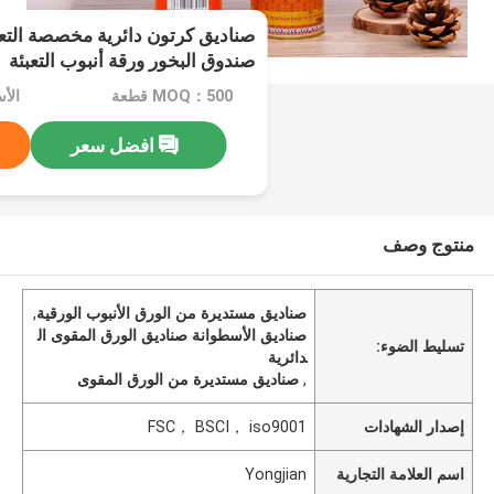
صناديق كرتون دائرية مخصصة التعب
صندوق البخور ورقة أنبوب التعبئة
MOQ：500 قطعة
الأسع
افضل سعر
منتوج وصف
صناديق مستديرة من الورق الأنبوب الورقية
,
صناديق الأسطوانة صناديق الورق المقوى ال
تسليط الضوء:
دائرية
,
صناديق مستديرة من الورق المقوى
إصدار الشهادات
FSC， BSCI， iso9001
اسم العلامة التجارية
Yongjian