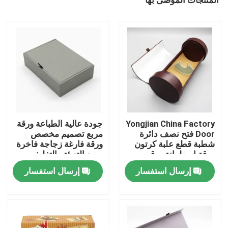
Yongjian China Factory
جودة عالية الطباعة ورقة
Door فتح نصف دائرة
مربع تصميم مخصص
شطبة قطع علبة كرتون
ورقة فارغة زجاجة فاخرة
ورقة اسطوانة ورق
مربع التعبئة والتغليف
بيت
تغليف النبيذ أنبوب
المغناطيس العطور
إرسال استفسار
إرسال استفسار
منتجات
أشرطة فيديو