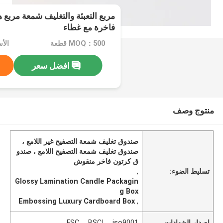
مربع التعبئة والتغليف شمعة مربع 
فاخرة مع غطاء
MOQ：500 قطعة
الأسع
افضل سعر
منتوج وصف
صندوق تغليف شمعة التصفيح غير اللامع ،
صندوق تغليف شمعة التصفيح اللامع ، صندو
ق كرتون فاخر منقوش
تسليط الضوء:
,
Glossy Lamination Candle Packagin
g Box
Embossing Luxury Cardboard Box
,
إصدار الشهادات
FSC， BSCI， iso9001