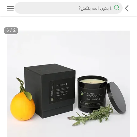
6
/
2